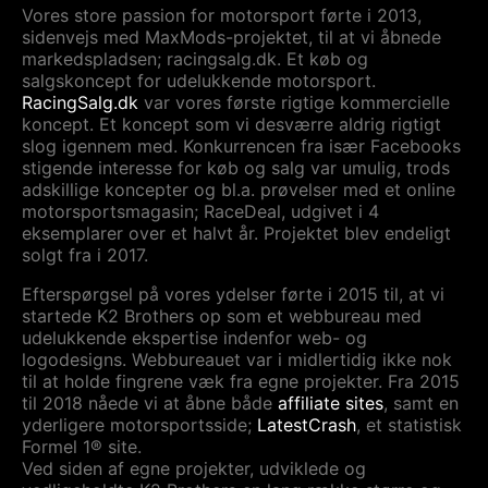
Vores store passion for motorsport førte i 2013,
sidenvejs med MaxMods-projektet, til at vi åbnede
markedspladsen; racingsalg.dk. Et køb og
salgskoncept for udelukkende motorsport.
RacingSalg.dk
var vores første rigtige kommercielle
koncept. Et koncept som vi desværre aldrig rigtigt
slog igennem med. Konkurrencen fra især Facebooks
stigende interesse for køb og salg var umulig, trods
adskillige koncepter og bl.a. prøvelser med et online
motorsportsmagasin; RaceDeal, udgivet i 4
eksemplarer over et halvt år. Projektet blev endeligt
solgt fra i 2017.
Efterspørgsel på vores ydelser førte i 2015 til, at vi
startede K2 Brothers op som et webbureau med
udelukkende ekspertise indenfor web- og
logodesigns. Webbureauet var i midlertidig ikke nok
til at holde fingrene væk fra egne projekter. Fra 2015
til 2018 nåede vi at åbne både
affiliate sites
, samt en
yderligere motorsportsside;
LatestCrash
, et statistisk
Formel 1® site.
Ved siden af egne projekter, udviklede og